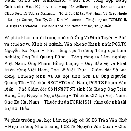
Nam; GS.TS Lee MacDonald – Đại học Tổng hợp Bang
Colorado, Hoa Kỳ;
GS.TS Steingruble Wilhem – Đại học Greiswald,
CHLB Đức; TS Tobias Matusch – Tổ chức GIZ tại Việt Nam; TS Greg Nagle
– Đại học Cornel, Hoa Kỳ;
Ông Kiri Mikkonen – Thuộc dự án FORMIS II;
Bà Kajsa Sandewall – Đại học Khoa học Nông nghiệp, Thụy Điển.
Về phía khách mời trong nước có: Ông Võ Đình Tuyên – Phó
vụ trưởng vụ Kinh tế ngành, Văn phòng Chính phủ; PGS.TS
Nguyễn Bá Ngãi – Phó Tổng cục Trưởng Tổng cục Lâm
nghiệp; Ông Bùi Quang Dũng – Tổng công ty Lâm nghiệp
Việt Nam; Ông Phạm Hồng Lượng – Quỹ Bảo vệ và Phát
triển rừng Việt Nam; Ông Lê Viết Trực – Giám đốc Sở Lao
động, Thương binh và Xã hội tỉnh Sơn La; Ông Nguyễn
Quang Tân – Tổ chức RECOFTC Việt Nam; PGS.TS Phạm Văn
Điển – Phó Giám đốc Sở NN&PTNT tỉnh Hà Giang; Ông Trần
Hùng, Ông Nguyễn Ngọc Quang – Tổ chức GIZ tại Việt Nam;
Ông Hà Hải Nam – Thuộc dự án FORMIS II; cùng các nhà tài
trợ Hội thảo.
Về phía trường Đại học Lâm nghiệp có: GS.TS Trần Văn Chứ
– Hiệu trưởng Nhà trường; PGS.TS Nguyễn Văn Quân – Chủ