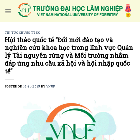
Skip
to
content
TIN TỨC CHUNG TTSK
Hội thảo quốc tế “Đổi mới đào tạo và
nghiên cứu khoa học trong lĩnh vực Quản
lý Tài nguyên rừng và Môi trường nhằm
đáp ứng nhu cầu xã hội và hội nhập quốc
tế”
POSTED ON
15-11-2015
BY
VNUF