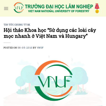
Skip
to
content
TIN TỨC CHUNG TTSK
Hội thảo Khoa học “Sử dụng các loài cây
mọc nhanh ở Việt Nam và Hungary”
POSTED ON
09-05-2013
BY
VNUF