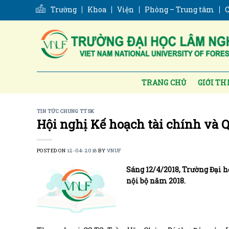
Skip
Trường
Khoa
Viện
Phòng – Trung tâm
C
to
content
TRANG CHỦ
GIỚI TH
TIN TỨC CHUNG TTSK
Hội nghị Kế hoạch tài chính và Q
POSTED ON
12-04-2018
BY
VNUF
Sáng 12/4/2018, Trường Đại h
nội bộ năm 2018.