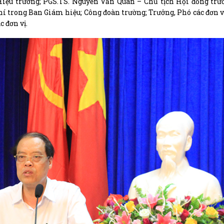
iệu trưởng; PGS.TS. Nguyễn Văn Quân – Chủ tịch Hội đồng trư
hí trong Ban Giám hiệu; Công đoàn trường; Trưởng, Phó các đơn v
 đơn vị.