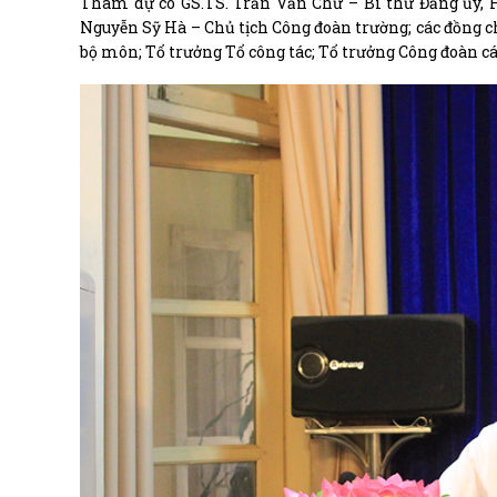
Tham dự có GS.TS. Trần Văn Chứ – Bí thư Đảng ủy, H
Nguyễn Sỹ Hà – Chủ tịch Công đoàn trường; các đồng c
bộ môn; Tổ trưởng Tổ công tác; Tổ trưởng Công đoàn các