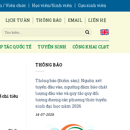
n / Viên chức
Học viên/Sinh viên
Cựu sinh viên
LỊCH TUẦN
THÔNG BÁO
EMAIL
LIÊN HỆ
P TÁC QUỐC TẾ
TUYỂN SINH
CÔNG KHAI CLĐT
THÔNG BÁO
Thông báo (Điểm sàn): Nguồn xét
tuyển đầu vào, ngưỡng đảm bảo chất
lượng đầu vào và quy tắc quy đổi
 chi tiêu
tương đương các phương thức tuyển
sinh đại học năm 2026
14-07-2026