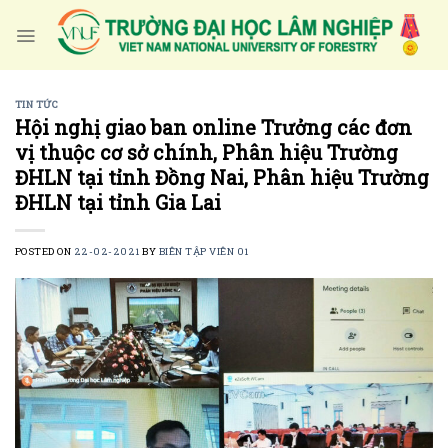
Skip
to
content
TIN TỨC
Hội nghị giao ban online Trưởng các đơn
vị thuộc cơ sở chính, Phân hiệu Trường
ĐHLN tại tỉnh Đồng Nai, Phân hiệu Trường
ĐHLN tại tỉnh Gia Lai
POSTED ON
22-02-2021
BY
BIÊN TẬP VIÊN 01