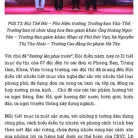
PGS.TS. Bùi Thế Đồi – Phó Hiệu trưởng, Trưởng ban Văn-Thể,
Trưởng ban tổ chức tặng hoa Ban giám khảo: Ông Hoàng Ngọc
Yên – Trưởng Ban giám khảo; Nhạc sỹ Phó Đức Vạn; bà Nguyễn
Thị Thu Hoài – Trường Cao đẳng Sư phạm Hà Tây
Với chủ đề “
Đường lên phía trước
“, Hội diễn năm nay có 21 tiết
mục dự thi của 07 đội đến từ các đơn vị Phòng, Ban, Trung
tâm, Khoa, Viện trong trường, các đội thi đã mang đến Hội
diễn rất nhiều tiết mục văn nghệ đặc sắc với nhiều thể loại
phong phú, đa dạng: đơn ca, song ca, tam ca, tốp ca, đồng ca
hợp xướng, múa, kịch… . Chủ đề của các tác phẩm hướng tới
ca ngợi Đảng, Bác Hồ, quê hương đất nước, biên giới, biển
đảo, ca ngợi truyền thống xây dựng ngành…
Mỗi tiết mục là một sắc màu, với những ý tưởng dàn dựng
công phu, cách biểu diễn tự nhiên và phong cách trình bày
theo nét đặc sắc riêng, chứa đựng nhiều cung bậc cảm xúc
qua những lời ca tiếng hát dưới sự thể hiện của CBVC, LĐ