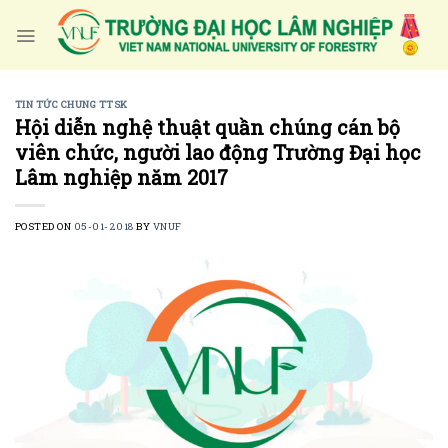
Skip
to
content
TIN TỨC CHUNG TTSK
Hội diễn nghệ thuật quần chúng cán bộ
viên chức, người lao động Trường Đại học
Lâm nghiệp năm 2017
POSTED ON
05-01-2018
BY
VNUF