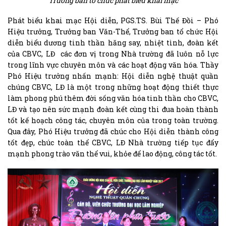
Trưởng ban tổ chức phát biểu khai mạc
Phát biểu khai mạc Hội diễn, PGS.TS. Bùi Thế Đồi – Phó
Hiệu trưởng, Trưởng ban Văn-Thể, Trưởng ban tổ chức Hội
diễn biểu dương tinh thần hăng say, nhiệt tình, đoàn kết
của CBVC, LĐ các đơn vị trong Nhà trường đã luôn nỗ lực
trong lĩnh vực chuyên môn và các hoạt động văn hóa. Thầy
Phó Hiệu trưởng nhấn mạnh: Hội diễn nghệ thuật quần
chúng CBVC, LĐ là một trong những hoạt động thiết thực
làm phong phú thêm đời sống văn hóa tinh thần cho CBVC,
LĐ và tạo nên sức mạnh đoàn kết cùng thi đua hoàn thành
tốt kế hoạch công tác, chuyên môn của trong toàn trường.
Qua đây, Phó Hiệu trưởng đã chúc cho Hội diễn thành công
tốt đẹp, chúc toàn thể CBVC, LĐ Nhà trường tiếp tục đẩy
mạnh phong trào văn thể vui, khỏe để lao động, công tác tốt.