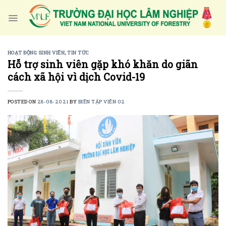
Skip
to
content
HOẠT ĐỘNG SINH VIÊN
,
TIN TỨC
Hỗ trợ sinh viên gặp khó khăn do giãn
cách xã hội vì dịch Covid-19
POSTED ON
28-08-2021
BY
BIÊN TẬP VIÊN 02