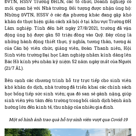
ĐVTN, HSSV Trường ĐHLN, các tổ chức, Doanh nghiệp có
mối quan hệ với Nhà trường. Đối tượng được nhận ủng hộ:
Những ĐVTN, HSSV ở các địa phương khác đang gặp khó
khăn do thực hiện giãn cách xã hội ở tại khu vực Trường ĐH
Lâm nghiệp. Tính đến hết ngày 27/8/2021, trường đã vận
động ủng hộ được gần 50 triệu đồng vào Quỹ. Đây cũng là
những hành động thiết thực, ý nghĩa, tương thân, tương ái
của Cán bộ viên chức, giảng viên, Đoàn Thanh niên, Hội
Sinh viên trường Đại học Lâm nghiệp nhằm kính dâng lên
Bác Hồ kính yêu nhân kỷ niệm 52 năm ngày mất của Người
(21/7 ÂL).
Bên cạnh các chương trình hỗ trợ trực tiếp cho sinh viên
khó khăn do dịch, nhà trường đã triển khai các chính sách
học bổng tiếp sức sinh viên; qua đó san sẻ gánh nặng, giúp
sinh viên yên tâm đến trường trong bối cảnh dịch bệnh ảnh
hưởng lớn đến kinh tế, thu nhập của nhiều gia đình.
Một số hình ảnh trao quà hỗ trợ sinh viên vượt qua Covid-19