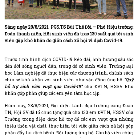
Sáng ngày 28/8/2021, PGS.TS Bùi Thế Đồi – Phó Hiệu trưởng;
Đoàn thanh niên; Hội sinh viên đã trao 130 suất quà tới sinh
viên gặp khó khăn do giãn cách xã hội vì dịch Covid-19.
Trước tình hình dịch COVID-19 kéo dài, ảnh hưởng sâu sắc
đến đời sống người dân, trong đó có sinh viên. Trường Đại
học Lâm nghiệp đã thực hiện các chương trình, chính sách
chia sẻ khó khăn với sinh viên như vận động ủng hộ
“Quỹ
hỗ trợ sinh viên vượt qua Covid-19
“
cho ĐVTN, HSSV khó
khăn góp phần giúp các em yên tâm học tập.
Hôm nay, 28/8/2021, Đại diện Lãnh đạo trường cùng Đoàn
TN, Hội SV đã tổ chức tặng quà cho 130 em ĐVTN, HSSV của
Trường trong diện được hỗ trợ để các em vượt qua những
thiếu thốn vật chất, thực hiện tốt việc giãn cách xã hội góp
phần đẩy lùi dịch bệnh. Đối tượng ủng hộ: Cán bộ viên chức,