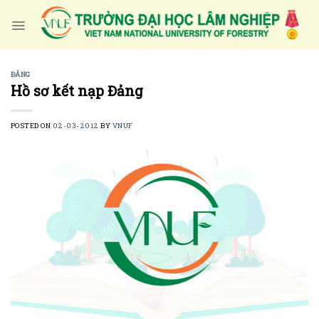
Skip
to
content
ĐẢNG
Hồ sơ kết nạp Đảng
POSTED ON
02-03-2012
BY
VNUF