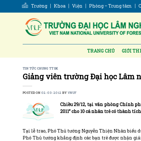
Skip
Trường
Khoa
Viện
Phòng – Trung tâm
C
to
content
TRANG CHỦ
GIỚI TH
TIN TỨC CHUNG TTSK
Giảng viên trường Đại học Lâm 
POSTED ON
02-03-2012
BY
VNUF
Chiều 29/12, tại văn phòng Chính p
2011” cho 10 cá nhân trẻ có thành tíc
Tại lễ trao, Phó Thủ tướng Nguyễn Thiện Nhân biểu d
Phó Thủ tướng khẳng định các bạn trẻ được nhận giải