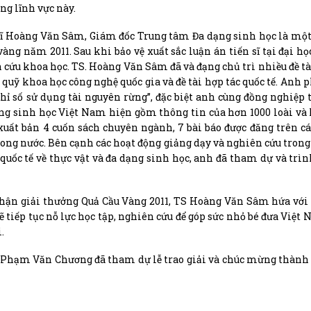
ng lĩnh vực này.
sĩ Hoàng Văn Sâm, Giám đốc Trung tâm Đa dạng sinh học là một
vàng năm 2011. Sau khi bảo vệ xuất sắc luận án tiến sĩ tại đại họ
 cứu khoa học. TS. Hoàng Văn Sâm đã và đạng chủ trì nhiều đề t
i quỹ khoa học công nghệ quốc gia và đề tài hợp tác quốc tế. Anh p
hỉ số sử dụng tài nguyên rừng”, đặc biệt anh cùng đồng nghiệp 
ạng sinh học Việt Nam hiện gồm thông tin của hơn 1000 loài và
xuất bản 4 cuốn sách chuyên ngành, 7 bài báo được đăng trên cá
 trong nước. Bên cạnh các hoạt động giảng dạy và nghiên cứu trong
uốc tế về thực vật và đa dạng sinh học, anh đã tham dự và trìn
 nhận giải thưởng Quả Cầu Vàng 2011, TS Hoàng Văn Sâm hứa vớ
tiếp tục nỗ lực học tập, nghiên cứu để góp sức nhỏ bé đưa Việt
.
 Phạm Văn Chương đã tham dự lễ trao giải và chúc mừng thành