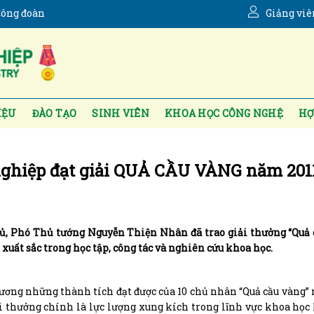
ông đoàn
Giảng viê
IỆU
ĐÀO TẠO
SINH VIÊN
KHOA HỌC CÔNG NGHỆ
HỢ
nghiệp đạt giải QUẢ CẦU VÀNG năm 201
hủ, Phó Thủ tướng Nguyễn Thiện Nhân đã trao giải thưởng “Quả
h xuất sắc trong học tập, công tác và nghiên cứu khoa học.
ương những thành tích đạt được của 10 chủ nhân “Quả cầu vàng”
 thưởng chính là lực lượng xung kích trong lĩnh vực khoa học 