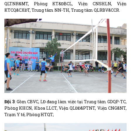
QLTNR&MT, Phòng KT&ĐBCL, Viện CNSHLN, Viện
KTCQ&CXĐT, Trung tâm NN-TH, Trung tâm QLRBV&CCR.
Đội 3
: Gồm CBVC, LĐ đang làm việc tại Trung tâm GDQP-TC,
Phòng KHCN, Khoa LLCT, Viện QLĐĐ&PTNT, Viện CNG&NT,
Trạm Y tế, Phòng HTQT;