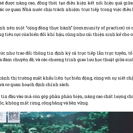
ẽ được nâng cao, đồng thời tạo điều kiện kết nối hiệu quả giữa
các cơ quan Nhà nước chịu trách nhiệm trực tiếp trong việc điều
ành nên một “cộng đồng thực hành” (community of practice) có
g tiêu cực của biến đổi khí hậu, cũng như cải thiện sinh kế cho 
 như trao đổi thông tin định kỳ cả trực tiếp lẫn trực tuyến, tổ
tọa đàm chuyên đề, và các chương trình giao lưu học thuật giữa sin
ảnh thị trường xuất khẩu liên tục biến động, cùng với sự siết chặ
 và cơ quan hoạch định chính sách.
 tin đầu vào mà còn góp phần phản biện, nâng cao chất lượng ch
gốc, không mất rừng, công bằng và bền vững.