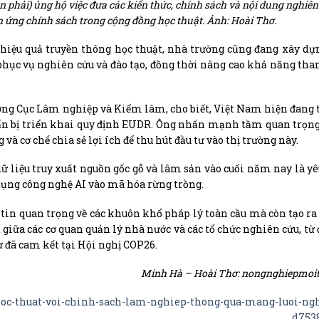
n phải) ủng hộ việc đưa các kiến thức, chính sách và nội dung nghiê
 ứng chính sách trong cộng đồng học thuật. Ảnh: Hoài Thơ.
g hiệu quả truyền thông học thuật, nhà trường cũng đang xây dự
phục vụ nghiên cứu và đào tạo, đồng thời nâng cao khả năng tha
rưởng Cục Lâm nghiệp và Kiểm lâm, cho biết, Việt Nam hiện đang 
uẩn bị triển khai quy định EUDR. Ông nhấn mạnh tầm quan trọng
à cơ chế chia sẻ lợi ích để thu hút đầu tư vào thị trường này.
dữ liệu truy xuất nguồn gốc gỗ và lâm sản vào cuối năm nay là yê
g dụng công nghệ AI vào mã hóa rừng trồng.
 tin quan trọng về các khuôn khổ pháp lý toàn cầu mà còn tạo r
ả giữa các cơ quan quản lý nhà nước và các tổ chức nghiên cứu, từ
ư đã cam kết tại Hội nghị COP26.
Minh Hà – Hoài Thơ: nongnghiepmoi
oc-thuat-voi-chinh-sach-lam-nghiep-thong-qua-mang-luoi-ngh
d753