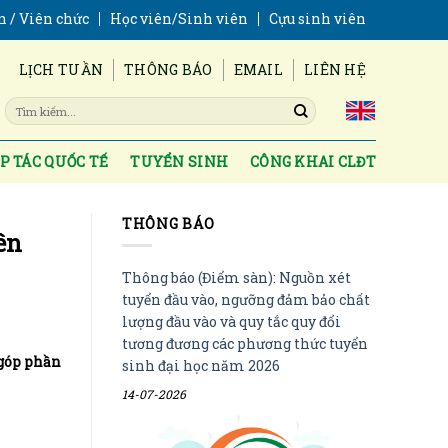
n / Viên chức
Học viên/Sinh viên
Cựu sinh viên
LỊCH TUẦN
THÔNG BÁO
EMAIL
LIÊN HỆ
P TÁC QUỐC TẾ
TUYỂN SINH
CÔNG KHAI CLĐT
THÔNG BÁO
ên
Thông báo (Điểm sàn): Nguồn xét
tuyển đầu vào, ngưỡng đảm bảo chất
lượng đầu vào và quy tắc quy đổi
tương đương các phương thức tuyển
 góp phần
sinh đại học năm 2026
14-07-2026