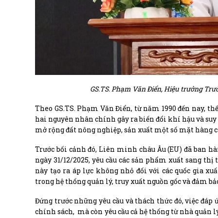
GS.TS. Phạm Văn Điển, Hiệu trưởng Trườn
Theo GS.TS. Phạm Văn Điển, từ năm 1990 đến nay, thế
hai nguyên nhân chính gây ra biến đổi khí hậu và suy
mở rộng đất nông nghiệp, sản xuất một số mặt hàng c
Trước bối cảnh đó, Liên minh châu Âu (EU) đã ban h
ngày 31/12/2025, yêu cầu các sản phẩm xuất sang thị
này tạo ra áp lực không nhỏ đối với các quốc gia x
trong hệ thống quản lý, truy xuất nguồn gốc và đảm bả
Đứng trước những yêu cầu và thách thức đó, việc đáp 
chính sách, mà còn yêu cầu cả hệ thống từ nhà quản l