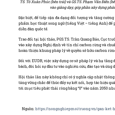
TS. Tô Xuân Phúc (bên trái) và GS.TS. Phạm Văn Điển (bê
vào giảng dạy, góp phần xây dựng phản
Đặc biệt, để tiếp cận đa dạng đối tượng và tăng cườn
phẩm học thuật song ngữ (tiếng Việt – tiếng Anh) để 
diễn đàn quốc tế.
Trao đổi tại hội thảo, PGS.TS. Trần Quang Bảo, Cục t
vào xây dựng Nghị định về tín chỉ carbon rừng và ch
hoàn thiện khung pháp lý về quyền sở hữu carbon rừng v
Đối với EUDR, việc xây dựng cơ sở pháp lý và hạ tầng 
bách, đòi hỏi sự đầu tư vào nghiên cứu, đào tạo và ứn
Hội thảo lần này không chỉ có ý nghĩa cập nhật thông
tảng vững chắc để thúc đẩy sự kết nối, hợp tác hiệu qu
tới mục tiêu phát thải ròng bằng “0” vào năm 2050 nh
Nguồn:
https://nongnghiepmoitruong.vn/gan-ket-h