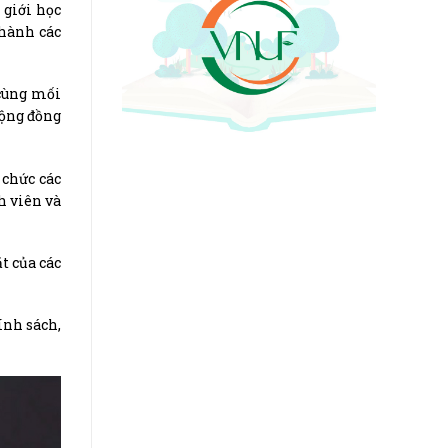
 giới học
 hành các
 cùng mối
cộng đồng
 chức các
h viên và
t của các
ính sách,