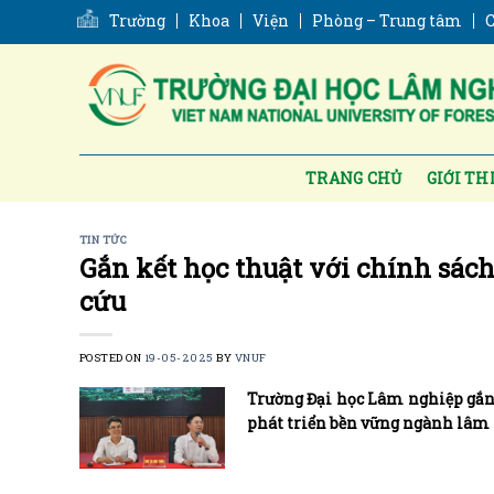
Skip
Trường
Khoa
Viện
Phòng – Trung tâm
C
to
content
TRANG CHỦ
GIỚI TH
TIN TỨC
Gắn kết học thuật với chính sác
cứu
POSTED ON
19-05-2025
BY
VNUF
Trường Đại học Lâm nghiệp gắn
phát triển bền vững ngành lâm 