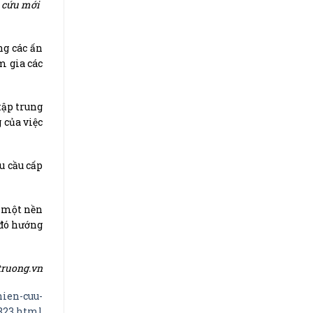
n cứu mới
ng các ấn
m gia các
tập trung
 của việc
u cầu cấp
a một nền
 đó hướng
truong.vn
ien-cuu-
823.html