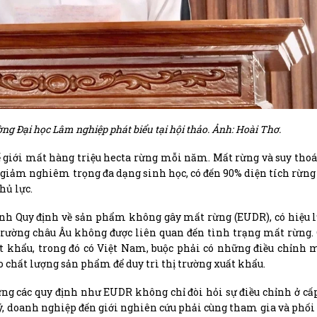
g Đại học Lâm nghiệp phát biểu tại hội thảo. Ảnh: Hoài Thơ.
 giới mất hàng triệu hecta rừng mỗi năm. Mất rừng và suy thoá
 giảm nghiêm trọng đa dạng sinh học, có đến 90% diện tích rừng 
hủ lực.
ành Quy định về sản phẩm không gây mất rừng (EUDR), có hiệu l
 trường châu Âu không được liên quan đến tình trạng mất rừng.
uất khẩu, trong đó có Việt Nam, buộc phải có những điều chỉn
o chất lượng sản phẩm để duy trì thị trường xuất khẩu.
ứng các quy định như EUDR không chỉ đòi hỏi sự điều chỉnh ở cấp
ý, doanh nghiệp đến giới nghiên cứu phải cùng tham gia và phối