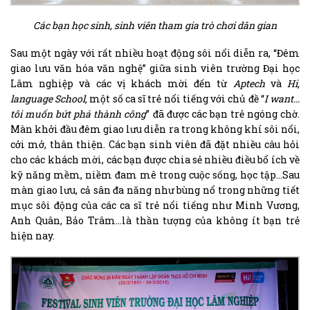
Các bạn học sinh, sinh viên tham gia trò chơi dân gian
Sau một ngày với rất nhiều hoạt động sôi nổi diễn ra, “Đêm
giao lưu văn hóa văn nghệ” giữa sinh viên trường Đại học
Lâm nghiệp và các vị khách mời đến từ
Aptech
và
Hi,
language School,
một số ca sĩ trẻ nổi tiếng với chủ đề “
I want…
tôi muốn bứt phá thành công
” đã được các bạn trẻ ngóng chờ.
Màn khởi đầu đêm giao lưu diễn ra trong không khí sôi nổi,
cởi mở, thân thiện. Các bạn sinh viên đã đặt nhiều câu hỏi
cho các khách mời, các bạn được chia sẻ nhiều điều bổ ích về
kỹ năng mềm, niềm đam mê trong cuộc sống, học tập…Sau
màn giao lưu, cả sân đa năng như bùng nổ trong những tiết
mục sôi động của các ca sĩ trẻ nổi tiếng như Minh Vương,
Anh Quân, Bảo Trâm…là thần tượng của không ít bạn trẻ
hiện nay.