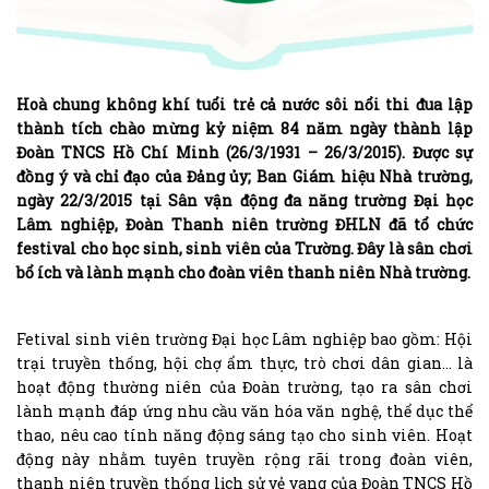
Hoà chung không khí tuổi trẻ cả nước sôi nổi thi đua lập
thành tích chào mừng kỷ niệm 84 năm ngày thành lập
Đoàn TNCS Hồ Chí Minh (26/3/1931 – 26/3/2015). Được sự
đồng ý và chỉ đạo của Đảng ủy; Ban Giám hiệu Nhà trường,
ngày 22/3/2015 tại Sân vận động đa năng trường Đại học
Lâm nghiệp, Đoàn Thanh niên trường ĐHLN đã tổ chức
festival cho học sinh, sinh viên của Trường. Đây là sân chơi
bổ ích và lành mạnh cho đoàn viên thanh niên Nhà trường.
Fetival sinh viên trường Đại học Lâm nghiệp bao gồm: Hội
trại truyền thống, hội chợ ẩm thực, trò chơi dân gian… là
hoạt động thường niên của Đoàn trường, tạo ra sân chơi
lành mạnh đáp ứng nhu cầu văn hóa văn nghệ, thể dục thể
thao, nêu cao tính năng động sáng tạo cho sinh viên. Hoạt
động này nhằm tuyên truyền rộng rãi trong đoàn viên,
thanh niên truyền thống lịch sử vẻ vang của Đoàn TNCS Hồ