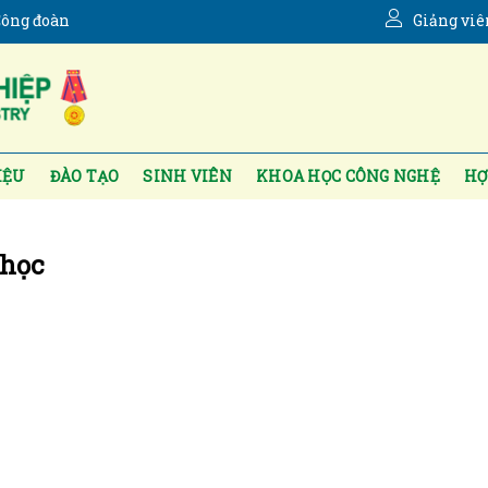
ông đoàn
Giảng viê
IỆU
ĐÀO TẠO
SINH VIÊN
KHOA HỌC CÔNG NGHỆ
HỢ
 học