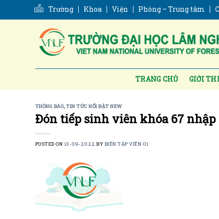
Skip
Trường
Khoa
Viện
Phòng – Trung tâm
C
to
content
TRANG CHỦ
GIỚI TH
THÔNG BÁO
,
TIN TỨC NỔI BẬT NEW
Đón tiếp sinh viên khóa 67 nhập
POSTED ON
13-09-2022
BY
BIÊN TẬP VIÊN 01