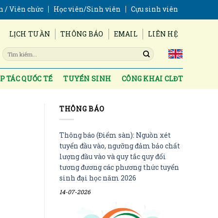
n / Viên chức
Học viên/Sinh viên
Cựu sinh viên
LỊCH TUẦN
THÔNG BÁO
EMAIL
LIÊN HỆ
P TÁC QUỐC TẾ
TUYỂN SINH
CÔNG KHAI CLĐT
THÔNG BÁO
Thông báo (Điểm sàn): Nguồn xét
tuyển đầu vào, ngưỡng đảm bảo chất
lượng đầu vào và quy tắc quy đổi
tương đương các phương thức tuyển
sinh đại học năm 2026
14-07-2026