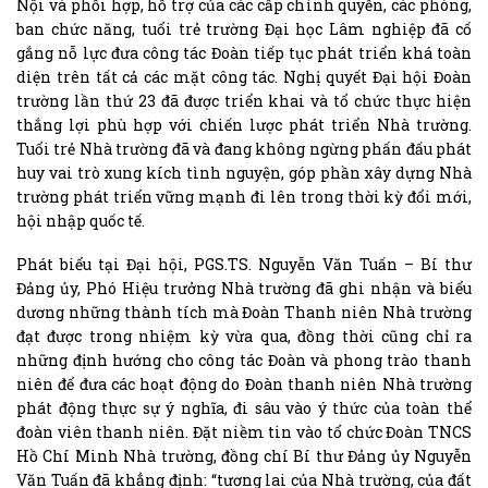
Nội và phối hợp, hỗ trợ của các cấp chính quyền, các phòng,
ban chức năng, tuổi trẻ trường Đại học Lâm nghiệp đã cố
gắng nỗ lực đưa công tác Đoàn tiếp tục phát triển khá toàn
diện trên tất cả các mặt công tác. Nghị quyết Đại hội Đoàn
trường lần thứ 23 đã được triển khai và tổ chức thực hiện
thắng lợi phù hợp với chiến lược phát triển Nhà trường.
Tuổi trẻ Nhà trường đã và đang không ngừng phấn đấu phát
huy vai trò xung kích tình nguyện, góp phần xây dựng Nhà
trường phát triển vững mạnh đi lên trong thời kỳ đổi mới,
hội nhập quốc tế.
Phát biểu tại Đại hội, PGS.TS. Nguyễn Văn Tuấn – Bí thư
Đảng ủy, Phó Hiệu trưởng Nhà trường đã ghi nhận và biểu
dương những thành tích mà Đoàn Thanh niên Nhà trường
đạt được trong nhiệm kỳ vừa qua, đồng thời cũng chỉ ra
những định hướng cho công tác Đoàn và phong trào thanh
niên để đưa các hoạt động do Đoàn thanh niên Nhà trường
phát động thực sự ý nghĩa, đi sâu vào ý thức của toàn thể
đoàn viên thanh niên. Đặt niềm tin vào tổ chức Đoàn TNCS
Hồ Chí Minh Nhà trường, đồng chí Bí thư Đảng ủy Nguyễn
Văn Tuấn đã khẳng định: “tương lai của Nhà trường, của đất