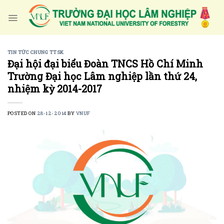
Skip
to
content
TIN TỨC CHUNG TTSK
Đại hội đại biểu Đoàn TNCS Hồ Chí Minh
Trường Đại học Lâm nghiệp lần thứ 24,
nhiệm kỳ 2014-2017
POSTED ON
28-12-2014
BY
VNUF