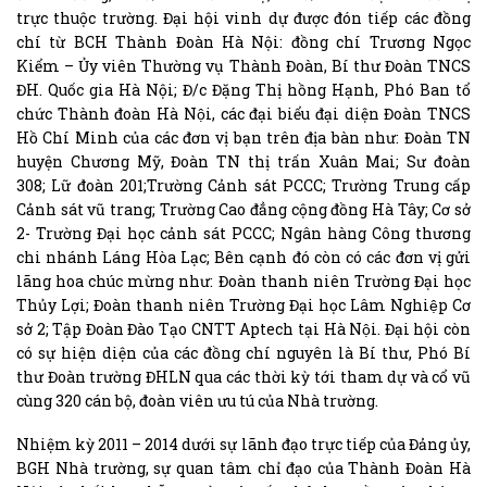
trực thuộc trường. Đại hội vinh dự được đón tiếp các đồng
chí từ BCH Thành Đoàn Hà Nội: đồng chí Trương Ngọc
Kiểm – Ủy viên Thường vụ Thành Đoàn, Bí thư Đoàn TNCS
ĐH. Quốc gia Hà Nội; Đ/c Đặng Thị hồng Hạnh, Phó Ban tổ
chức Thành đoàn Hà Nội, các đại biểu đại diện Đoàn TNCS
Hồ Chí Minh của các đơn vị bạn trên địa bàn như: Đoàn TN
huyện Chương Mỹ, Đoàn TN thị trấn Xuân Mai; Sư đoàn
308; Lữ đoàn 201;Trường Cảnh sát PCCC; Trường Trung cấp
Cảnh sát vũ trang; Trường Cao đẳng cộng đồng Hà Tây; Cơ sở
2- Trường Đại học cảnh sát PCCC; Ngân hàng Công thương
chi nhánh Láng Hòa Lạc; Bên cạnh đó còn có các đơn vị gửi
lãng hoa chúc mừng như: Đoàn thanh niên Trường Đại học
Thủy Lợi; Đoàn thanh niên Trường Đại học Lâm Nghiệp Cơ
sở 2; Tập Đoàn Đào Tạo CNTT Aptech tại Hà Nội. Đại hội còn
có sự hiện diện của các đồng chí nguyên là Bí thư, Phó Bí
thư Đoàn trường ĐHLN qua các thời kỳ tới tham dự và cổ vũ
cùng 320 cán bộ, đoàn viên ưu tú của Nhà trường.
Nhiệm kỳ 2011 – 2014 dưới sự lãnh đạo trực tiếp của Đảng ủy,
BGH Nhà trường, sự quan tâm chỉ đạo của Thành Đoàn Hà