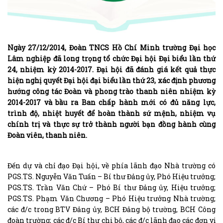
Ngày 27/12/2014, Đoàn TNCS Hồ Chí Minh trường Đại học
Lâm nghiệp đã long trọng tổ chức Đại hội Đại biểu lần thứ
24, nhiệm kỳ 2014-2017. Đại hội đã đánh giá kết quả thực
hiện nghị quyết Đại hội đại biểu lần thứ 23, xác định phương
hướng công tác Đoàn và phong trào thanh niên nhiệm kỳ
2014-2017 và bầu ra Ban chấp hành mới có đủ năng lực,
trình độ, nhiệt huyết để hoàn thành sứ mệnh, nhiệm vụ
chính trị và thực sự trở thành người bạn đồng hành cùng
Đoàn viên, thanh niên.
Đến dự và chỉ đạo Đại hội, về phía lãnh đạo Nhà trường có
PGS.TS. Nguyễn Văn Tuấn – Bí thư Đảng ủy, Phó Hiệu trưởng;
PGS.TS. Trần Văn Chứ – Phó Bí thư Đảng ủy, Hiệu trưởng;
PGS.TS. Phạm Văn Chương – Phó Hiệu trưởng Nhà trường;
các đ/c trong BTV Đảng ủy, BCH Đảng bộ trường, BCH Công
đoàn trường; các đ/c Bí thư chi bộ, các đ/c lãnh đạo các đơn vị