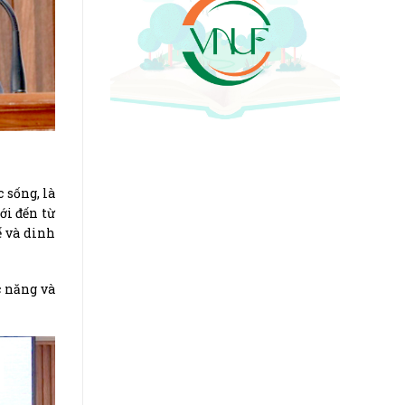
 sống, là
ới đến từ
ế và dinh
c năng và