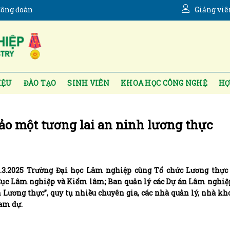
ông đoàn
Giảng viê
IỆU
ĐÀO TẠO
SINH VIÊN
KHOA HỌC CÔNG NGHỆ
HỢ
ảo một tương lai an ninh lương thực
1.3.2025 Trường Đại học Lâm nghiệp cùng Tổ chức Lương thực
 Cục Lâm nghiệp và Kiểm lâm; Ban quản lý các Dự án Lâm nghiệ
 Lương thực”, quy tụ nhiều chuyên gia, các nhà quản lý, nhà kh
ham dự.