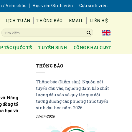
n / Viên chức
Học viên/Sinh viên
Cựu sinh viên
LỊCH TUẦN
THÔNG BÁO
EMAIL
LIÊN HỆ
P TÁC QUỐC TẾ
TUYỂN SINH
CÔNG KHAI CLĐT
THÔNG BÁO
Thông báo (Điểm sàn): Nguồn xét
tuyển đầu vào, ngưỡng đảm bảo chất
lượng đầu vào và quy tắc quy đổi
 và Nông
tương đương các phương thức tuyển
p đồng tổ
sinh đại học năm 2026
oa học và
14-07-2026