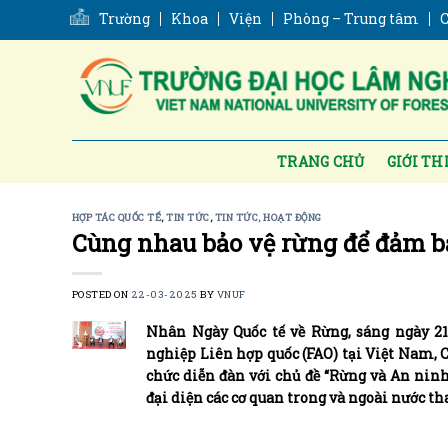
Skip
Trường
Khoa
Viện
Phòng – Trung tâm
C
to
content
TRANG CHỦ
GIỚI TH
HỢP TÁC QUỐC TẾ
,
TIN TỨC
,
TIN TỨC, HOẠT ĐỘNG
Cùng nhau bảo vệ rừng để đảm b
POSTED ON
22-03-2025
BY
VNUF
Nhân Ngày Quốc tế về Rừng, sáng ngày 2
nghiệp Liên hợp quốc (FAO) tại Việt Nam,
chức diễn đàn với chủ đề “Rừng và An ninh
đại diện các cơ quan trong và ngoài nước t