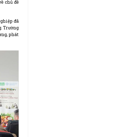
về chủ đề
nghiệp đã
g. Trường
ừng, phát