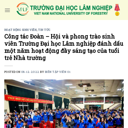
Skip
to
content
HOẠT ĐỘNG SINH VIÊN
,
TIN TỨC
Công tác Đoàn – Hội và phong trào sinh
viên Trường Đại học Lâm nghiệp đánh dấu
một năm hoạt động đầy sáng tạo của tuổi
trẻ Nhà trường
POSTED ON
08-12-2022
BY
BIÊN TẬP VIÊN 01