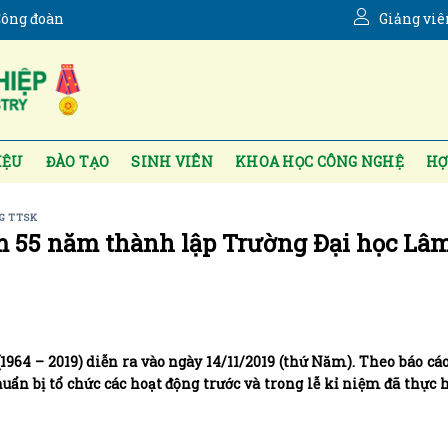
ông đoàn
Giảng viê
IỆU
ĐÀO TẠO
SINH VIÊN
KHOA HỌC CÔNG NGHỆ
HỢ
G TTSK
ệm 55 năm thành lập Trường Đại học Lâ
964 – 2019) diễn ra vào ngày 14/11/2019 (thứ Năm). Theo báo cá
chuẩn bị tổ chức các hoạt động trước và trong lễ kỉ niệm đã thực