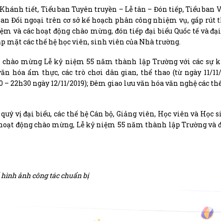
Khánh tiết, Tiểu ban Tuyên truyền – Lễ tân – Đón tiếp, Tiểu ban V
ban Đối ngoại trên cơ sở kế hoạch phân công nhiệm vụ, gấp rút 
m và các hoạt động chào mừng, đón tiếp đại biểu Quốc tế và đại
ặp mặt các thế hệ học viên, sinh viên của Nhà trường.
n chào mừng Lễ kỷ niệm 55 năm thành lập Trường với các sự k
ăn hóa ẩm thực, các trò chơi dân gian, thể thao (từ ngày 11/11
30 – 22h30 ngày 12/11/2019); Đêm giao lưu văn hóa văn nghệ các th
ý vị đại biểu, các thế hệ Cán bộ, Giảng viên, Học viên và Học 
các hoạt động chào mừng, Lễ kỷ niệm 55 năm thành lập Trường và
 hình ảnh công tác chuẩn bị