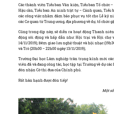
Các thành viên Tiểu ban Văn kiện, Tiểu ban Tổ chức – 
Hậu cần, Tiểu ban An ninh trật tự – Cảnh quan, Tiểu 
các công việc nhằm đảm bảo phục vụ tốt cho Lễ kỷ niệ
các Cơ quan từ Trung ương, địa phương về dự, tổ chức g
Cũng trong dịp này, sẽ diễn ra hoạt động Thanh niê
động sôi động và hấp dẫn như: Hội trại và Hội chợ v
14/11/2019); Đêm giao lưu nghệ thuật và hội nhạc (19h
và Trò (20h00 – 22h00 ngày 13/11/2019);
Trường Đại học Lâm nghiệp trân trọng kính mời các qu
viên đã và đang công tác, học tập tại Trường về dự 
đón nhận Cờ thi đua của Chính phủ.
Rất hân hạnh được đón tiếp!
Một số