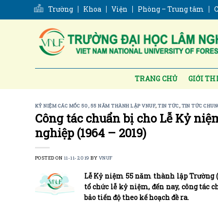
Skip
Trường
Khoa
Viện
Phòng – Trung tâm
C
to
content
TRANG CHỦ
GIỚI TH
KỶ NIỆM CÁC MỐC 50, 55 NĂM THÀNH LẬP VNUF
,
TIN TỨC
,
TIN TỨC CHUN
Công tác chuẩn bị cho Lễ Kỷ ni
nghiệp (1964 – 2019)
POSTED ON
11-11-2019
BY
VNUF
Lễ Kỷ niệm 55 năm thành lập Trường (1
tổ chức lễ kỷ niệm, đến nay, công tác 
bảo tiến độ theo kế hoạch đề ra.