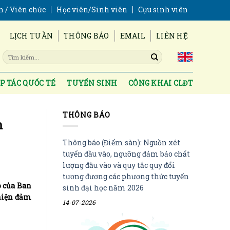
n / Viên chức
Học viên/Sinh viên
Cựu sinh viên
LỊCH TUẦN
THÔNG BÁO
EMAIL
LIÊN HỆ
P TÁC QUỐC TẾ
TUYỂN SINH
CÔNG KHAI CLĐT
THÔNG BÁO
m
Thông báo (Điểm sàn): Nguồn xét
tuyển đầu vào, ngưỡng đảm bảo chất
lượng đầu vào và quy tắc quy đổi
tương đương các phương thức tuyển
o của Ban
sinh đại học năm 2026
 hiện đảm
14-07-2026