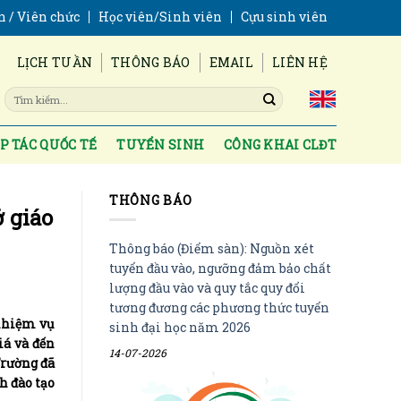
n / Viên chức
Học viên/Sinh viên
Cựu sinh viên
LỊCH TUẦN
THÔNG BÁO
EMAIL
LIÊN HỆ
P TÁC QUỐC TẾ
TUYỂN SINH
CÔNG KHAI CLĐT
THÔNG BÁO
 giáo
Thông báo (Điểm sàn): Nguồn xét
tuyển đầu vào, ngưỡng đảm bảo chất
lượng đầu vào và quy tắc quy đổi
tương đương các phương thức tuyển
 nhiệm vụ
sinh đại học năm 2026
iá và đến
14-07-2026
Trường đã
h đào tạo