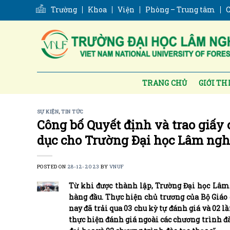
Skip
Trường
Khoa
Viện
Phòng – Trung tâm
C
to
content
TRANG CHỦ
GIỚI TH
SỰ KIỆN
,
TIN TỨC
Công bố Quyết định và trao giấy
dục cho Trường Đại học Lâm ngh
POSTED ON
28-12-2023
BY
VNUF
Từ khi được thành lập, Trường Đại học Lâm 
hàng đầu. Thực hiện chủ trương của Bộ Giáo 
nay đã trải qua 03 chu kỳ tự đánh giá và 02 l
thực hiện đánh giá ngoài các chương trình đà