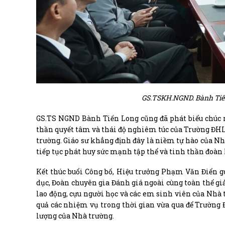
GS.TSKH.NGND. Bành Tiến
GS.TS NGND Bành Tiến Long cũng đã phát biểu chúc 
thần quyết tâm và thái độ nghiêm túc của Trường ĐHL
trường. Giáo sư khẳng định đây là niềm tự hào của N
tiếp tục phát huy sức mạnh tập thể và tinh thần đoà
Kết thúc buổi Công bố, Hiệu trưởng Phạm Văn Điển g
dục, Đoàn chuyên gia Đánh giá ngoài cùng toàn thể giả
lao động, cựu người học và các em sinh viên của Nhà 
quả các nhiệm vụ trong thời gian vừa qua để Trường 
lượng của Nhà trường.