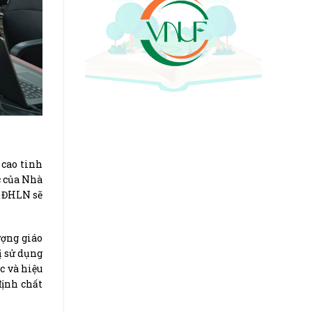
cao tinh
c của Nhà
g ĐHLN sẽ
ượng giáo
ị sử dụng
c và hiệu
định chất