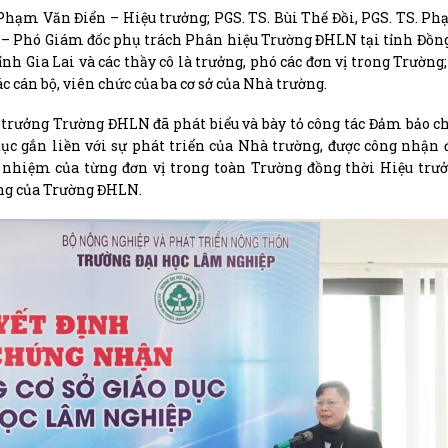
Phạm Văn Điển – Hiệu trưởng; PGS. TS. Bùi Thế Đồi, PGS. TS. 
 – Phó Giám đốc phụ trách Phân hiệu Trường ĐHLN tại tỉnh Đồng
 Gia Lai và các thầy cô là trưởng, phó các đơn vị trong Trường;
 cán bộ, viên chức của ba cơ sở của Nhà trường.
 trưởng Trường ĐHLN đã phát biểu và bày tỏ công tác Đảm bảo c
tục gắn liền với sự phát triển của Nhà trường, được công nhận
h nhiệm của từng đơn vị trong toàn Trường đồng thời Hiệu tr
ững của Trường ĐHLN.