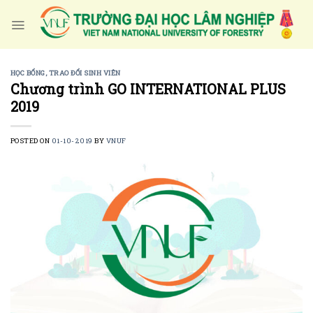
Skip
to
content
HỌC BỔNG, TRAO ĐỔI SINH VIÊN
Chương trình GO INTERNATIONAL PLUS
2019
POSTED ON
01-10-2019
BY
VNUF