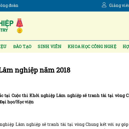
ông đoàn
Giảng viê
IỆU
ĐÀO TẠO
SINH VIÊN
KHOA HỌC CÔNG NGHỆ
HỢ
 Lâm nghiệp năm 2018
sắc tại Cuộc thi Khởi nghiệp Lâm nghiệp sẽ tranh tài tại vòng 
 Đại học/Học viện
i nghiệp Lâm nghiệp sẽ tranh tài tại vòng Chung kết với sự gó