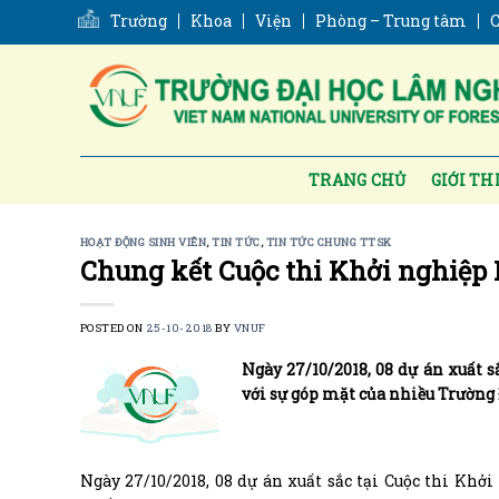
Skip
Trường
Khoa
Viện
Phòng – Trung tâm
C
to
content
TRANG CHỦ
GIỚI TH
HOẠT ĐỘNG SINH VIÊN
,
TIN TỨC
,
TIN TỨC CHUNG TTSK
Chung kết Cuộc thi Khởi nghiệp
POSTED ON
25-10-2018
BY
VNUF
Ngày 27/10/2018, 08 dự án xuất 
với sự góp mặt của nhiều Trường
Ngày 27/10/2018, 08 dự án xuất sắc tại Cuộc thi Khở