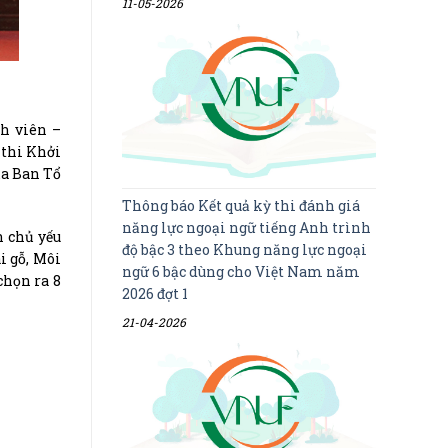
11-05-2026
h viên –
 thi Khởi
ủa Ban Tổ
Thông báo Kết quả kỳ thi đánh giá
năng lực ngoại ngữ tiếng Anh trình
n chủ yếu
độ bậc 3 theo Khung năng lực ngoại
i gỗ, Môi
ngữ 6 bậc dùng cho Việt Nam năm
chọn ra 8
2026 đợt 1
21-04-2026