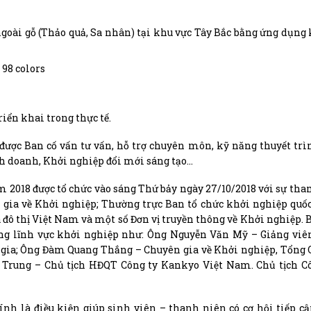
ngoài gỗ (Thảo quả, Sa nhân) tại khu vực Tây Bắc bằng ứng dụng
m 98 colors
ển khai trong thực tế.
được Ban cố vấn tư vấn, hỗ trợ chuyên môn, kỹ năng thuyết trì
h doanh, Khởi nghiệp đổi mới sáng tạo…
2018 được tổ chức vào sáng Thứ bảy ngày 27/10/2018 với sự tha
 gia về Khởi nghiệp; Thường trực Ban tổ chức khởi nghiệp quốc
 đô thị Việt Nam và một số Đơn vị truyền thông về Khởi nghiệp.
ong lĩnh vực khởi nghiệp như: Ông Nguyễn Văn Mỹ – Giảng viê
 gia; Ông Đàm Quang Thắng – Chuyên gia về Khởi nghiệp, Tổng
Trung – Chủ tịch HĐQT Công ty Kankyo Việt Nam. Chủ tịch Cô
nh là điều kiện giúp sinh viên – thanh niên có cơ hội tiếp cậ