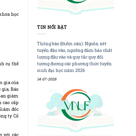
 khoa học
TIN NỔI BẬT
Thông báo (Điểm sàn): Nguồn xét
tuyển đầu vào, ngưỡng đảm bảo chất
lượng đầu vào và quy tắc quy đổi
nh cụ thể
tương đương các phương thức tuyển
sinh đại học năm 2026
14-07-2026
m gia của
 gia; Báo
 Ban giám
n cao cấp
 Giám đốc
ng ty Cổ
n với các