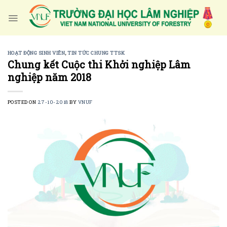
Skip
to
content
HOẠT ĐỘNG SINH VIÊN
,
TIN TỨC CHUNG TTSK
Chung kết Cuộc thi Khởi nghiệp Lâm
nghiệp năm 2018
POSTED ON
27-10-2018
BY
VNUF