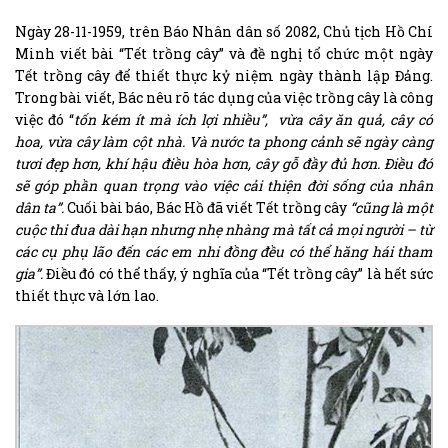
Ngày 28-11-1959, trên Báo Nhân dân số 2082, Chủ tịch Hồ Chí
Minh viết bài “Tết trồng cây” và đề nghị tổ chức một ngày
Tết trồng cây để thiết thực kỷ niệm ngày thành lập Đảng.
Trong bài viết, Bác nêu rõ tác dụng của việc trồng cây là công
việc đó “
tốn kém ít mà ích lợi nhiều”,
vừa cây ăn quả, cây có
hoa, vừa cây làm cột nhà. Và nước ta phong cảnh sẽ ngày càng
tươi đẹp hơn, khí hậu điều hòa hơn, cây gỗ đầy đủ hơn. Điều đó
sẽ góp phần quan trọng vào việc cải thiện đời sống của nhân
dân ta”.
Cuối bài báo, Bác Hồ đã viết Tết trồng cây
“cũng là một
cuộc thi đua dài hạn nhưng nhẹ nhàng mà tất cả mọi người – từ
các cụ phụ lão đến các em nhi đồng đều có thể hăng hái tham
gia”.
Điều đó có thể thấy, ý nghĩa của “Tết trồng cây” là hết sức
thiết thực và lớn lao.