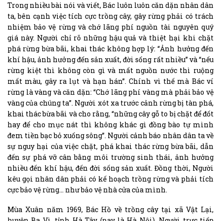
Trong nhiều bài nói và viết, Bác luôn luôn căn dặn nhân dân
ta, bên cạnh việc tích cực trồng cây, gây rừng phải có trách
nhiệm bảo vệ rừng và chớ lãng phí nguồn tài nguyên quý
giá này. Người chỉ rõ những hậu quả và thiệt hại khi chặt
phá rừng bừa bãi, khai thác không hợp lý: “Ảnh hưởng đến
khí hậu, ảnh hưởng đến sản xuất, đời sống rất nhiều” và “nếu
rừng kiệt thì không còn gì và mất nguồn nước thì ruộng
mất màu, gây ra lụt và hạn hán”. Chính vì thế mà Bác ví
rừng là vàng và căn dặn: “Chớ lãng phí vàng mà phải bảo vệ
vàng của chúng ta”. Người xót xa trước cảnh rừng bị tàn phá,
khai thác bừa bãi và cho rằng, “những cây gỗ to bị chặt để đốt
hay để cho mục nát thì không khác gì đồng bào tự mình
đem tiền bạc bỏ xuống sông”. Người cảnh báo nhân dân ta về
sự nguy hại của việc chặt, phá khai thác rừng bừa bãi, dẫn
đến sự phá vỡ cân bằng môi trường sinh thái, ảnh hưởng
nhiều đến khí hậu, đến đời sống sản xuất. Đồng thời, Người
kêu gọi nhân dân phải có kế hoạch trồng rừng và phải tích
cực bảo vệ rừng… như bảo vệ nhà cửa của mình.
Mùa Xuân năm 1969, Bác Hồ về trồng cây tại xã Vật Lại,
huyện Ba Vì, tỉnh Hà Tây (nay là Hà Nội). Người trực tiếp