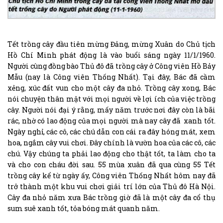
Tết trồng cây đầu tiên mừng Đảng, mừng Xuân do Chủ tịch
Hồ Chí Minh phát động là vào buổi sáng ngày 11/1/1960.
Người cùng đồng bào Thủ đô đã trồng cây ở Công viên Hồ Bảy
Mẫu (nay là Công viên Thống Nhất). Tại đây, Bác đã cầm
xẻng, xúc đất vun cho một cây đa nhỏ. Trồng cây xong, Bác
nói chuyện thân mật với mọi người về lợi ích của việc trồng
cây. Người nói đại ý rằng, mấy năm trước nơi đây còn là bãi
rác, nhờ có lao động của mọi người mà nay cây đã xanh tốt.
Ngày nghỉ, các cô, các chú dẫn con cái ra đây hóng mát, xem
hoa, ngắm cây vui chơi. Đây chính là vườn hoa của các cô, các
chú. Vậy chúng ta phải lao động cho thật tốt, ta làm cho ta
và cho con cháu đời sau. 55
mùa xuân đã qua cùng 55 Tết
trồng cây kể từ ngày ấy, Công viên Thống Nhất hôm nay đã
trở thành một khu vui chơi giải trí lớn của Thủ đô Hà Nội.
Cây đa nhỏ năm xưa Bác trồng giờ đã là một cây đa cổ thụ
sum suê xanh tốt, tỏa bóng mát quanh năm.