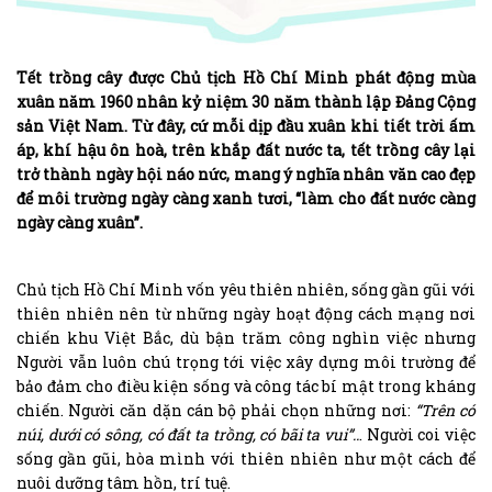
Tết trồng cây được Chủ tịch Hồ Chí Minh phát động mùa
xuân năm 1960 nhân kỷ niệm 30 năm thành lập Đảng Cộng
sản Việt Nam. Từ đây, cứ mỗi dịp đầu xuân khi tiết trời ấm
áp, khí hậu ôn hoà, trên khắp đất nước ta, tết trồng cây lại
trở thành ngày hội náo nức, mang ý nghĩa nhân văn cao đẹp
để môi trường ngày càng xanh tươi, “làm cho đất nước càng
ngày càng xuân”.
Chủ tịch Hồ Chí Minh vốn yêu thiên nhiên, sống gần gũi với
thiên nhiên nên từ những ngày hoạt động cách mạng nơi
chiến khu Việt Bắc, dù bận trăm công nghìn việc nhưng
Người vẫn luôn chú trọng tới việc xây dựng môi trường để
bảo đảm cho điều kiện sống và công tác bí mật trong kháng
chiến. Người căn dặn cán bộ phải chọn những nơi:
“Trên có
núi, dưới có sông, có đất ta trồng, có bãi ta vui”..
. Người coi việc
sống gần gũi, hòa mình với thiên nhiên như một cách để
nuôi dưỡng tâm hồn, trí tuệ.