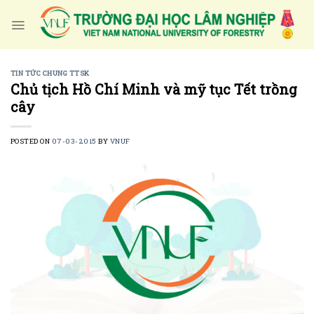
Skip
to
content
TIN TỨC CHUNG TTSK
Chủ tịch Hồ Chí Minh và mỹ tục Tết trồng
cây
POSTED ON
07-03-2015
BY
VNUF