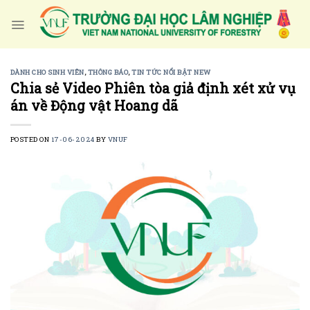
Skip
to
content
DÀNH CHO SINH VIÊN
,
THÔNG BÁO
,
TIN TỨC NỔI BẬT NEW
Chia sẻ Video Phiên tòa giả định xét xử vụ
án về Động vật Hoang dã
POSTED ON
17-06-2024
BY
VNUF