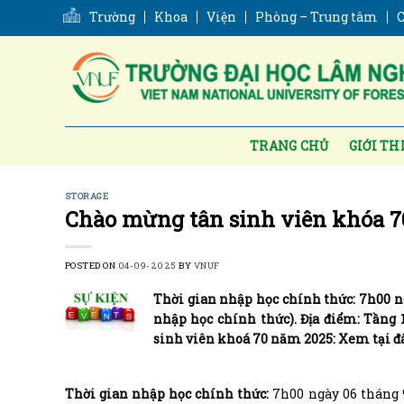
Skip
Trường
Khoa
Viện
Phòng – Trung tâm
C
to
content
TRANG CHỦ
GIỚI TH
STORAGE
Chào mừng tân sinh viên khóa 7
POSTED ON
04-09-2025
BY
VNUF
Thời gian nhập học chính thức: 7h00 n
nhập học chính thức). Địa điểm: Tầng 
sinh viên khoá 70 năm 2025: Xem tại đ
Thời gian nhập học chính thức:
7h00 ngày 06 tháng 