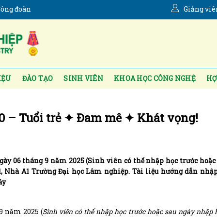
ông đoàn
Giảng viê
IỆU
ĐÀO TẠO
SINH VIÊN
KHOA HỌC CÔNG NGHỆ
HỢ
0 – Tuổi trẻ ✦ Đam mê ✦ Khát vọng!
gày 06 tháng 9 năm 2025 (Sinh viên có thế nhập học trước hoặc
1, Nhà A1 Trường Đại học Lâm nghiệp. Tài liệu hướng dẫn nhậ
ây
9 năm 2025 (
Sinh viên có thế nhập học trước hoặc sau ngày nhập 