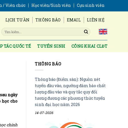
n / Viên chức
Học viên/Sinh viên
Cựu sinh viên
LỊCH TUẦN
THÔNG BÁO
EMAIL
LIÊN HỆ
P TÁC QUỐC TẾ
TUYỂN SINH
CÔNG KHAI CLĐT
THÔNG BÁO
Thông báo (Điểm sàn): Nguồn xét
tuyển đầu vào, ngưỡng đảm bảo chất
lượng đầu vào và quy tắc quy đổi
 sau ngày
tương đương các phương thức tuyển
p học cho
sinh đại học năm 2026
14-07-2026
học chính