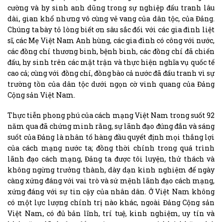
cường và hy sinh anh dũng trong sự nghiệp đấu tranh lâu
dài, gian khổ nhưng vô cùng vẻ vang của dân tộc, của Đảng.
Chúng ta bày tỏ lòng biết ơn sâu sắc đối với các gia đình liệt
sĩ, các Mẹ Việt Nam Anh hùng, các gia đình có công với nước,
các đồng chí thương binh, bệnh binh, các đồng chí đã chiến
đấu, hy sinh trên các mặt trận và thực hiện nghĩa vụ quốc tế
cao cả; cùng với đồng chí, đồng bào cả nước đã đấu tranh vì sự
trường tồn của dân tộc dưới ngọn cờ vinh quang của Đảng
Cộng sản Việt Nam.
Thực tiễn phong phú của cách mạng Việt Nam trong suốt 92
năm qua đã chứng minh rằng, sự lãnh đạo đúng đắn và sáng
suốt của Đảng là nhân tố hàng đầu quyết định mọi thắng lợi
của cách mạng nước ta; đồng thời chính trong quá trình
lãnh đạo cách mạng, Đảng ta được tôi luyện, thử thách và
không ngừng trưởng thành, dày dạn kinh nghiệm để ngày
càng xứng đáng với vai trò và sứ mệnh lãnh đạo cách mạng,
xứng đáng với sự tin cậy của nhân dân. Ở Việt Nam không
có một lực lượng chính trị nào khác, ngoài Đảng Cộng sản
Việt Nam, có đủ bản lĩnh, trí tuệ, kinh nghiệm, uy tín và