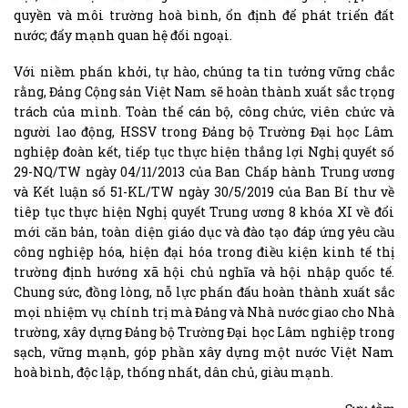
quyền và môi trường hoà bình, ổn định để phát triển đất
nước; đẩy mạnh quan hệ đối ngoại.
Với niềm phấn khởi, tự hào, chúng ta tin tưởng vững chắc
rằng, Đảng Cộng sản Việt Nam sẽ hoàn thành xuất sắc trọng
trách của mình. Toàn thể cán bộ, công chức, viên chức và
người lao động, HSSV trong Đảng bộ Trường Đại học Lâm
nghiệp đoàn kết, tiếp tục thực hiện thắng lợi Nghị quyết số
29-NQ/TW ngày 04/11/2013 của Ban Chấp hành Trung ương
và Kết luận số 51-KL/TW ngày 30/5/2019 của Ban Bí thư về
tiêp tục thực hiện Nghị quyết Trung ương 8 khóa XI về đổi
mới căn bản, toàn diện giáo dục và đào tạo đáp ứng yêu cầu
công nghiệp hóa, hiện đại hóa trong điều kiện kinh tế thị
trường định hướng xã hội chủ nghĩa và hội nhập quốc tế.
Chung sức, đồng lòng, nỗ lực phấn đấu hoàn thành xuất sắc
mọi nhiệm vụ chính trị mà Đảng và Nhà nước giao cho Nhà
trường, xây dựng Đảng bộ Trường Đại học Lâm nghiệp trong
sạch, vững mạnh, góp phần xây dựng một nước Việt Nam
hoà bình, độc lập, thống nhất, dân chủ, giàu mạnh.