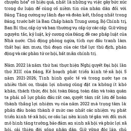
chuyển hóa” có hiệu quả, nhất là những vụ việc gây bức xúc
trong dư luận để củng cố niềm tin của nhân dân đối với
Đảng. Tăng cường sự lãnh đạo và đoàn kết, thống nhất trong
Đảng, trước hết là Ban Chấp hành Trung ương, Bộ Chính trị,
Ban Bí thư, cấp ủy và ban thường vụ cấp ủy các cấp. Giữ vững
nguyên tắc, kỷ luật, kỷ cương của Đảng; đề cao pháp luật của
Nhà nước. Chủ động phòng ngừa, tích cực đấu tranh làm
thất bại âm mưu, thủ đoạn của các thế lực thù địch, phản
động và các phần tử cơ hội, bất mãn chính trị.
Năm 2022 là năm thứ hai thực hiện Nghị quyết Đại hội lần
thứ XIII của Đảng, Kế hoạch phát triển kinh tế-xã hội 5
năm 2021-2026; Tình hình quốc tế và trong nước tạo ra
nhiều thời cơ, thuận lợi nhưng cũng đặt ra không ít khó
khăn, thách thức, đòi hỏi toàn Đảng, toàn dân và toàn quân
ta phải nỗ lực phấn đấu rất cao, quyết tâm rất lớn để hoàn
thành thắng lợi nhiệm vụ của năm 2022 mà trọng tâm là:
phấn đấu hoàn thành ở mức cao nhất các nhiệm vụ phát
triển kinh tế-xã hội; cơ cấu lại nền kinh tế gắn với đổi mới
mô hình tăng trưởng, bảo đảm an sinh xã hội và phúc lợi xã
hội, cải thiện đời sống nhân dân. Giữ vững độc lập, chủ