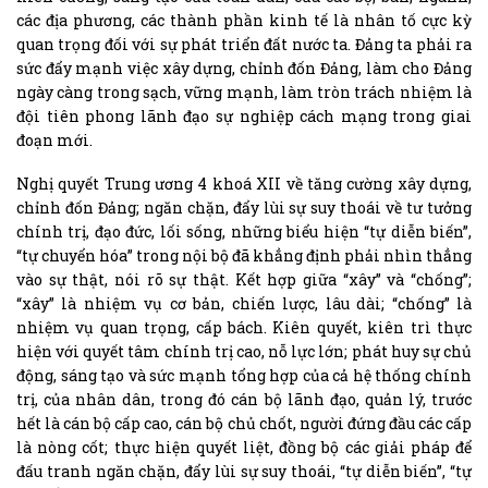
các địa phương, các thành phần kinh tế là nhân tố cực kỳ
quan trọng đối với sự phát triển đất nước ta. Đảng ta phải ra
sức đẩy mạnh việc xây dựng, chỉnh đốn Đảng, làm cho Đảng
ngày càng trong sạch, vững mạnh, làm tròn trách nhiệm là
đội tiên phong lãnh đạo sự nghiệp cách mạng trong giai
đoạn mới.
Nghị quyết Trung ương 4 khoá XII về tăng cường xây dựng,
chỉnh đốn Đảng; ngăn chặn, đẩy lùi sự suy thoái về tư tưởng
chính trị, đạo đức, lối sống, những biểu hiện “tự diễn biến”,
“tự chuyển hóa” trong nội bộ đã khẳng định phải nhìn thẳng
vào sự thật, nói rõ sự thật. Kết hợp giữa “xây” và “chống”;
“xây” là nhiệm vụ cơ bản, chiến lược, lâu dài; “chống” là
nhiệm vụ quan trọng, cấp bách. Kiên quyết, kiên trì thực
hiện với quyết tâm chính trị cao, nỗ lực lớn; phát huy sự chủ
động, sáng tạo và sức mạnh tổng hợp của cả hệ thống chính
trị, của nhân dân, trong đó cán bộ lãnh đạo, quản lý, trước
hết là cán bộ cấp cao, cán bộ chủ chốt, người đứng đầu các cấp
là nòng cốt; thực hiện quyết liệt, đồng bộ các giải pháp để
đấu tranh ngăn chặn, đẩy lùi sự suy thoái, “tự diễn biến”, “tự