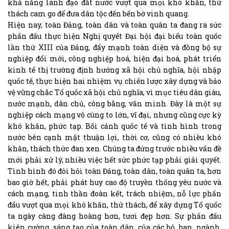
khả năng lãnh đạo đất nước vượt qua mọi khó khăn, thử
thách cam go để đưa dân tộc đến bến bờ vinh quang.
Hiện nay, toàn Đảng, toàn dân và toàn quân ta đang ra sức
phấn đấu thực hiện Nghị quyết Đại hội đại biểu toàn quốc
lần thứ XIII của Đảng, đẩy mạnh toàn diện và đồng bộ sự
nghiệp đổi mới, công nghiệp hoá, hiện đại hoá, phát triển
kinh tế thị trường định hướng xã hội chủ nghĩa, hội nhập
quốc tế, thực hiện hai nhiệm vụ chiến lược xây dựng và bảo
vệ vững chắc Tổ quốc xã hội chủ nghĩa, vì mục tiêu dân giàu,
nước mạnh, dân chủ, công bằng, văn minh. Đây là một sự
nghiệp cách mạng vô cùng to lớn, vĩ đại, nhưng cũng cực kỳ
khó khăn, phức tạp. Bối cảnh quốc tế và tình hình trong
nước bên cạnh mặt thuận lợi, thời cơ, cũng có nhiều khó
khăn, thách thức đan xen. Chúng ta đứng trước nhiều vấn đề
mới phải xử lý, nhiều việc hết sức phức tạp phải giải quyết.
Tình hình đó đòi hỏi toàn Đảng, toàn dân, toàn quân ta, hơn
bao giờ hết, phải phát huy cao độ truyền thống yêu nước và
cách mạng, tinh thần đoàn kết, trách nhiệm, nỗ lực phấn
đấu vượt qua mọi khó khăn, thử thách, để xây dựng Tổ quốc
ta ngày càng đàng hoàng hơn, tươi đẹp hơn. Sự phấn đấu
kiên cường, sáng tạo của toàn dân, của các bộ, ban, ngành,