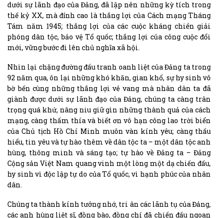
dưới sự lãnh đạo của Đảng, đã lập nên những kỳ tích trong
thế kỷ XX, mà đỉnh cao là thắng lợi của Cách mạng Tháng
Tám năm 1945; thắng lợi của các cuộc kháng chiến giải
phóng dân tộc, bảo vệ Tổ quốc; thắng lợi của công cuộc đổi
mới, vững bước đi lên chủ nghĩa xã hội.
Nhìn lại chặng đường đấu tranh oanh liệt của Đảng ta trong
92 năm qua, ôn lại những khó khăn, gian khổ, sự hy sinh vô
bờ bến cùng những thắng lợi vẻ vang mà nhân dân ta đã
giành được dưới sự lãnh đạo của Đảng, chúng ta càng trân
trọng quá khứ, nâng niu giữ gìn những thành quả của cách
mạng, càng thấm thía và biết ơn vô hạn công lao trời biển
của Chủ tịch Hồ Chí Minh muôn vàn kính yêu; càng thấu
hiểu, tin yêu và tự hào thêm về dân tộc ta – một dân tộc anh
hùng, thông minh và sáng tạo; tự hào về Đảng ta – Đảng
Cộng sản Việt Nam quang vinh một lòng một dạ chiến đấu,
hy sinh vì độc lập tự do của Tổ quốc, vì hạnh phúc của nhân
dân.
Chúng ta thành kính tưởng nhớ, tri ân các lãnh tụ của Đảng,
các anh hùng liệt sĩ, đồng bào, đồng chí đã chiến đấu ngoan