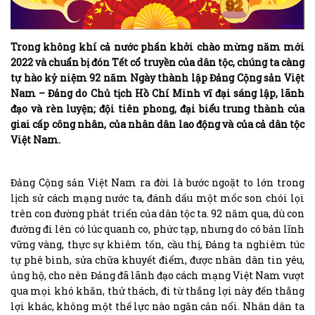
Trong không khí cả nước phấn khởi chào mừng năm mới
2022 và chuẩn bị đón Tết cổ truyền của dân tộc, chúng ta càng
tự hào kỷ niệm 92 năm Ngày thành lập Đảng Cộng sản Việt
Nam – Đảng do Chủ tịch Hồ Chí Minh vĩ đại sáng lập, lãnh
đạo và rèn luyện; đội tiên phong, đại biểu trung thành của
giai cấp công nhân, của nhân dân lao động và của cả dân tộc
Việt Nam.
Đảng Cộng sản Việt Nam ra đời là bước ngoặt to lớn trong
lịch sử cách mạng nước ta, đánh dấu một mốc son chói lọi
trên con đường phát triển của dân tộc ta. 92 năm qua, dù con
đường đi lên có lúc quanh co, phức tạp, nhưng do có bản lĩnh
vững vàng, thực sự khiêm tốn, cầu thị, Đảng ta nghiêm túc
tự phê bình, sửa chữa khuyết điểm, được nhân dân tin yêu,
ủng hộ, cho nên Đảng đã lãnh đạo cách mạng Việt Nam vượt
qua mọi khó khăn, thử thách, đi từ thắng lợi này đến thắng
lợi khác, không một thế lực nào ngăn cản nổi. Nhân dân ta