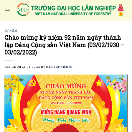
Skip
to
content
SỰ KIỆN
Chào mừng kỷ niệm 92 năm ngày thành
lập Đảng Cộng sản Việt Nam (03/02/1930 –
03/02/2022)
POSTED ON
21-01-2022
BY
BIÊN TẬP VIÊN 01