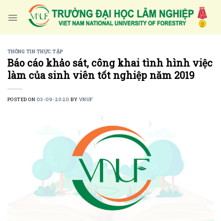
Skip
to
content
THÔNG TIN THỰC TẬP
Báo cáo khảo sát, công khai tình hình việc
làm của sinh viên tốt nghiệp năm 2019
POSTED ON
03-09-2020
BY
VNUF