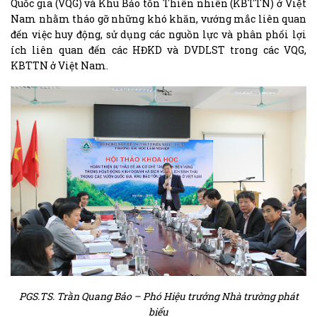
Quốc gia (VQG) và Khu Bảo tồn Thiên nhiên (KBTTN) ở Việt
Nam nhằm tháo gỡ những khó khăn, vướng mắc liên quan
đến việc huy động, sử dụng các nguồn lực và phân phối lợi
ích liên quan đến các HĐKD và DVDLST trong các VQG,
KBTTN ở Việt Nam.
PGS.TS. Trần Quang Bảo – Phó Hiệu trưởng Nhà trường phát
biểu