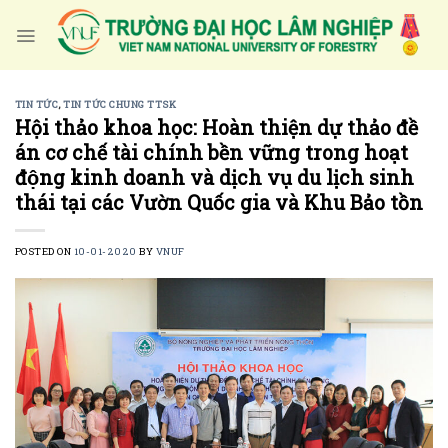
Skip
to
content
TIN TỨC
,
TIN TỨC CHUNG TTSK
Hội thảo khoa học: Hoàn thiện dự thảo đề
án cơ chế tài chính bền vững trong hoạt
động kinh doanh và dịch vụ du lịch sinh
thái tại các Vườn Quốc gia và Khu Bảo tồn
POSTED ON
10-01-2020
BY
VNUF