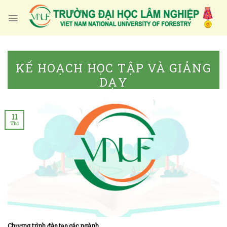
Skip
to
content
KẾ HOẠCH HỌC TẬP VÀ GIẢNG
DẠY
11
Th1
Chương trình đào tạo các ngành