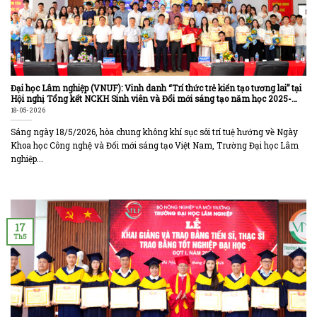
Đại học Lâm nghiệp (VNUF): Vinh danh “Trí thức trẻ kiến tạo tương lai” tại
Hội nghị Tổng kết NCKH Sinh viên và Đổi mới sáng tạo năm học 2025-
2026
18-05-2026
Sáng ngày 18/5/2026, hòa chung không khí sục sôi trí tuệ hướng về Ngày
Khoa học Công nghệ và Đổi mới sáng tạo Việt Nam, Trường Đại học Lâm
nghiệp...
17
Th5